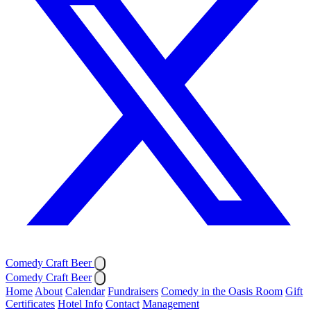
Comedy Craft Beer
Comedy Craft Beer
Home
About
Calendar
Fundraisers
Comedy in the Oasis Room
Gift
Certificates
Hotel Info
Contact
Management