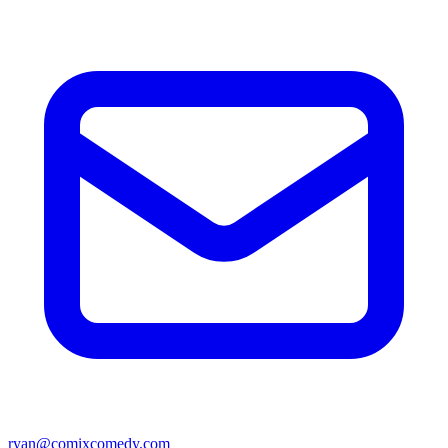
ryan@comixcomedy.com