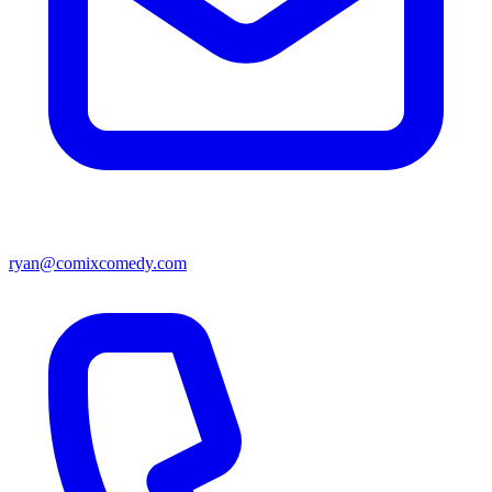
ryan@comixcomedy.com